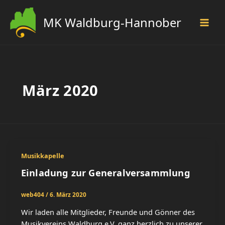
Zum
Inhalt
MK Waldburg-Hannober
springen
März 2020
Musikkapelle
Einladung zur Generalversammlung
web404
/
6. März 2020
Wir laden alle Mitglieder, Freunde und Gönner des
Musikvereins Waldburg e.V. ganz herzlich zu unserer