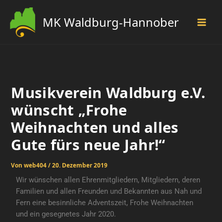
Zum
Inhalt
MK Waldburg-Hannober
springen
Musikverein Waldburg e.V.
wünscht „Frohe
Weihnachten und alles
Gute fürs neue Jahr!“
Von
web404
/
20. Dezember 2019
Wir wünschen allen Ehrenmitgliedern, Mitgliedern, deren
Familien und allen Freunden und Bekannten aus Nah und
Fern eine besinnliche Adventszeit, Frohe Weihnachten
und ein gesegnetes Jahr 2020.